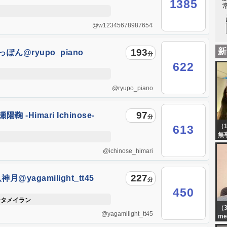
1385
@w12345678987654321w
新
193
ぽん@ryupo_piano
分
622
@ryupo_piano
97
陽鞠 -Himari Ichinose-
分
inose_himari
（
613
無
@ichinose_himari
227
八神月@yagamilight_tt45
分
450
ンタメイラン
（3
@yagamilight_tt45
me
と