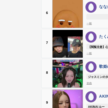
なな@
6
一般
たく
@or
7
【閲覧注意】
一般
歌姫の
8
ジャスミンのタ
楽曲
AKI
9
AKINAI ルー