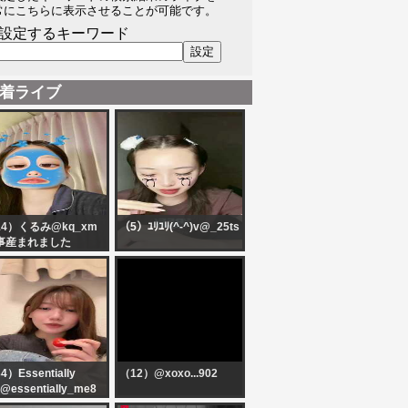
常にこちらに表示させることが可能です。
設定するキーワード
着ライブ
14）くるみ@kq_xm
（5）ﾕﾘﾕﾘ(^-^)v@_25ts
事産まれました
4）Essentially
（12）@xoxo...902
@essentially_me8
まと食べながら