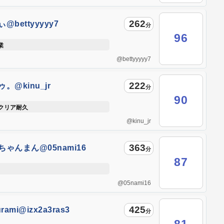
262
@bettyyyyy7
分
96
業
@bettyyyyy7
222
。@kinu_jr
分
90
クリア耐久
@kinu_jr
363
ちゃんまん@05nami16
分
87
@05nami16
425
urami@izx2a3ras3
分