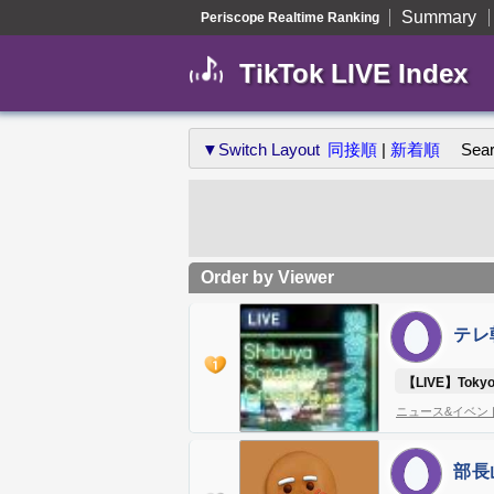
Summary
Periscope Realtime Ranking
TikTok LIVE Index
▼Switch Layout
同接順
|
新着順
Sea
Order by Viewer
テレ
@tv
【LIVE】Tokyo 
ニュース&イベン
部長山