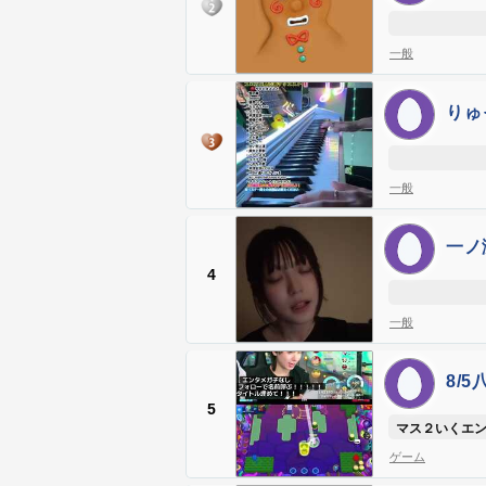
一般
りゅっ
一般
一ノ瀬
@ich
4
一般
8/5
5
マス２いくエ
ゲーム