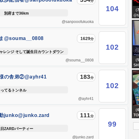
分
104
（
 別府まで36km
@t
@sanpooofukuoka
@souma__0808
1629
分
102
チャレンジ そして誕生日カウントダウン
（
@souma__0808
SH
ミ
183
タ
様の舎弟②@ayhr41
分
心
102
まってるトンネル
@ayhr41
（
111
junko@junko.zard
TO
分
99
日ZARDパーティー
@junko.zard