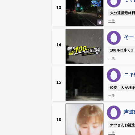
13
大分遠征最終日
一般
そーま
14
100キロ歩く
一般
ニキ
15
綾春｜人が埋
一般
声波動
16
ナツさんお誕生
一般