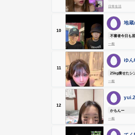
日常生活
地蔵の
10
不審者今日も居
み地
一般
ゆん6
11
25kg痩せたシ
一般
yui.
12
かもんー
一般
てく散