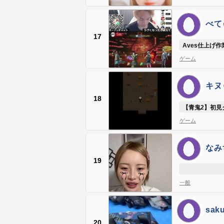
べてぃ
17
Aves仕上げ作
ゲーム
キヌゥ
18
【青鬼2】初見
ゲーム
なみ
19
一般
sak
20