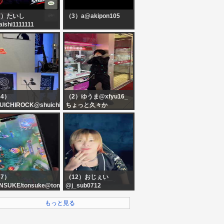
7）たいし
（3）a@akipon105
aishi1111111
54）
（2）ゆうま@xfyu16_
UICHIROCK@shuichirock
ちょっと久々か
ュージシャン/プロギ
リスト/GLAYの曲を中
に弾いてます
67）
（12）おじぇい
NSUKE/tonsuke@tonton_tube
@j_sub0712
初見ですって言われたい
もっと見る