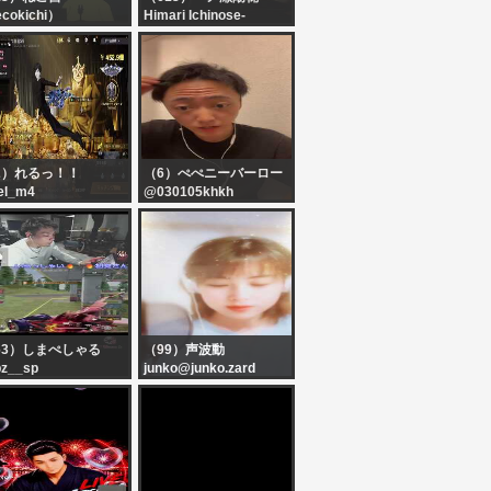
ecokichi）
Himari Ichinose-
ecokichi280
@ichinose_himari
竜で生きることにした
2）れるっ！！
（6）ぺぺニーバーロー
el_m4
@030105khkh
業ゲーしま
デコ広いだけじゃ
63）しまぺしゃる
（99）声波動
z__sp
junko@junko.zard
ナツさんお誕生日ZARD
パーティー