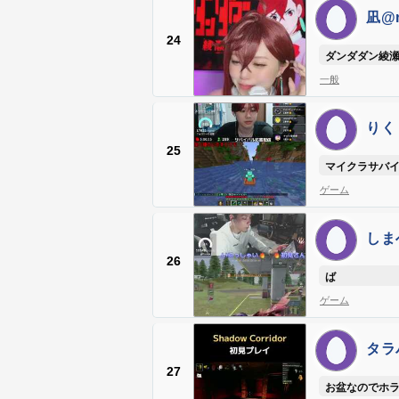
凪@n
24
ダンダダン綾
一般
りく
@ri
25
マイクラサバ
ゲーム
しま
26
ば
ゲーム
タラバ
27
お盆なのでホ