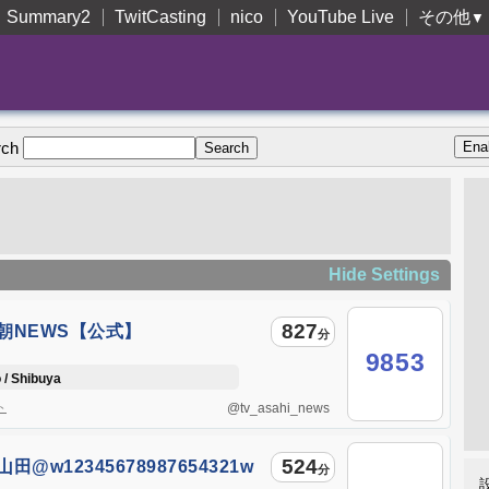
Summary2
TwitCasting
nico
YouTube Live
その他
▼
rch
Hide Settings
827
朝NEWS【公式】
分
_asahi_news
9853
/ Shibuya
ト
@tv_asahi_news
524
田@w12345678987654321w
分