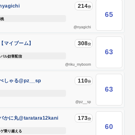
214
yagichi
分
65
瀬桃
@nyagichi
308
【マイブーム】
分
ku_myboom
63
イバル妨害配信
@riku_myboom
110
ぺしゃる@pz__sp
分
63
@pz__sp
173
かに丸@taratara12kani
分
60
ラゲ乗り越える