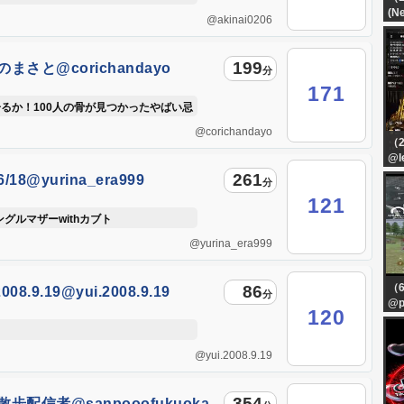
(N
@akinai0206
@n
恐
199
まさと@corichandayo
分
171
るか！100人の骨が見つかったやばい忌
@corichandayo
（
@l
作
261
/18@yurina_era999
分
121
ングルマザーwithカブト
@yurina_era999
（
86
2008.9.19@yui.2008.9.19
分
@p
120
ば
@yui.2008.9.19
354
歩配信者@sanpooofukuoka