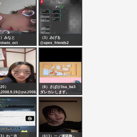
7）みなと
（3）みげる
inato_oct
@apex_friends2
月13日めんちかでびゅ
深夜の雑談Apex
20）
（6）さば@3sa_ba3
.2008.9.19@yui.2008.9.19
ダレカレします。
もんー
13）ねこ吉
（613）一ノ瀬陽鞠 -