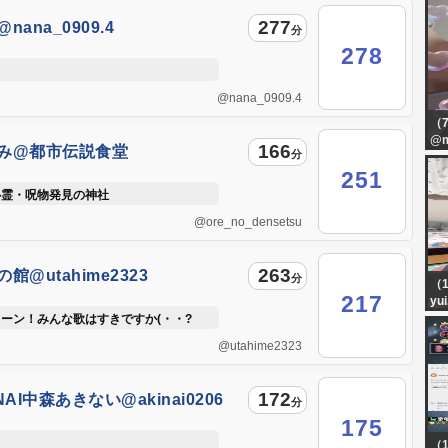
277
nana_0909.4
分
278
@nana_0909.4
（
@m
166
み@都市伝説食堂
分
8
e_no_densetsu
251
ー
心霊・呪物発見の神社
@ore_no_densetsu
263
館@utahime2323
分
（1
217
yui
か
ーン！みんな歌はすきですか(・・?
@utahime2323
172
NAI中森あきない@akinai0206
分
175
（