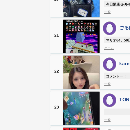
今日閉店セ-ル40
一般
ごるば
21
マリオ64、50
ゲーム
kar
22
コメントー！
一般
TON
23
一般